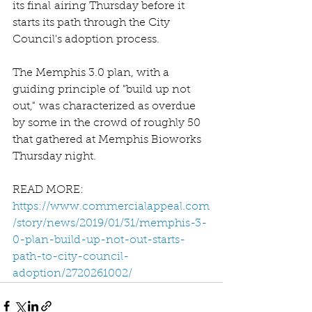
its final airing Thursday before it 
starts its path through the City 
Council's adoption process.
The Memphis 3.0 plan, with a 
guiding principle of "build up not 
out," was characterized as overdue 
by some in the crowd of roughly 50 
that gathered at Memphis Bioworks 
Thursday night.
READ MORE: 
https://www.commercialappeal.com
/story/news/2019/01/31/memphis-3-
0-plan-build-up-not-out-starts-
path-to-city-council-
adoption/2720261002/