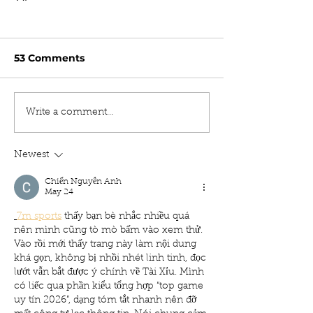
53 Comments
Write a comment...
Newest
Chiến Nguyễn Anh
May 24
7m sports
thấy bạn bè nhắc nhiều quá 
nên mình cũng tò mò bấm vào xem thử. 
Vào rồi mới thấy trang này làm nội dung 
khá gọn, không bị nhồi nhét linh tinh, đọc 
lướt vẫn bắt được ý chính về Tài Xỉu. Mình 
có liếc qua phần kiểu tổng hợp “top game 
uy tín 2026”, dạng tóm tắt nhanh nên đỡ 