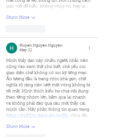
mất công tự lọc thông tin. Nói chung cảm 
giác viết dễ hiểu, không vòng vo, hợp ai…
Show More
Like
Reply
Huyen Nguyen Nguyen
May 22
Mình thấy dạo này nhiều người nhắc nên 
cũng vào xem thử cho biết, chủ yếu coi 
giao diện chứ không có soi kỹ từng mục. 
Ấn tượng đầu là trang nhìn khá gọn, chữ 
nghĩa rõ ràng nên lướt một vòng không bị 
rối mắt. Mình thích kiểu họ chia nội dung 
theo từng nhóm lớn, bấm qua lại nhanh 
và không phải đào quá sâu mới thấy cái 
mình cần. Mấy phần thông tin quan trọng 
https://kp88.to/dang-ky-kp88/
 cũng đặt…
Show More