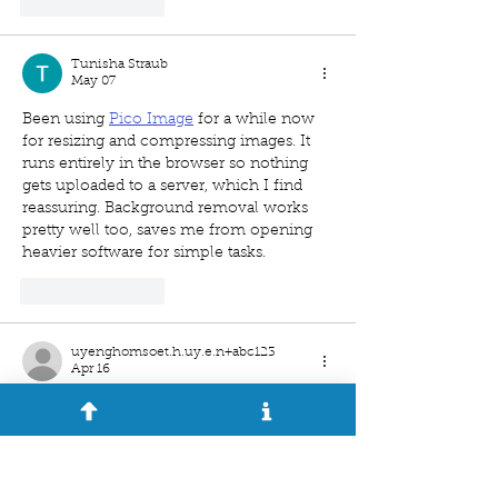
Like
Reply
Tunisha Straub
May 07
Been using 
Pico Image
 for a while now 
for resizing and compressing images. It 
runs entirely in the browser so nothing 
gets uploaded to a server, which I find 
reassuring. Background removal works 
pretty well too, saves me from opening 
heavier software for simple tasks.
Like
Reply
uyenghomsoet.h.uy.e.n+abc123
Apr 16
https://j88.jp.net/
 mình bấm vào thử kiểu 
tiện tay thôi, vì thấy bạn bè nhắc mấy lần 
nên tò mò xem giao diện ra sao. Vừa vào 
là thấy họ trình bày khá thoáng, chữ 
không bị dồn dập nên đọc lướt cũng hiểu 